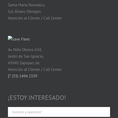
Santa María Nonoalco,
Col. Álvaro Obregón
Atención al Cliente / Call Center
Av. Niño Obrero 634,
Jardín de San Ignacio,
45040 Zapopan, Jal.
Atención al Cliente / Call Center
(33) 1494 2339
¡ESTOY INTERESADO!