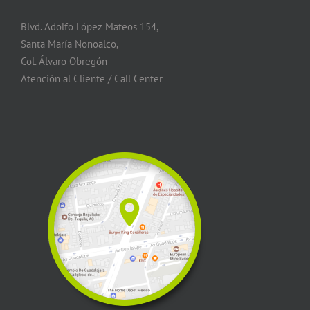
Blvd. Adolfo López Mateos 154,
Santa María Nonoalco,
Col. Álvaro Obregón
Atención al Cliente / Call Center