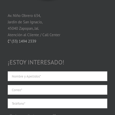
Av. Niño Obrero 634,
Jardín de San Ignacio,
45040 Zapopan, Jal.
Atención al Cliente / Call Center
(33) 1494 2339
¡ESTOY INTERESADO!