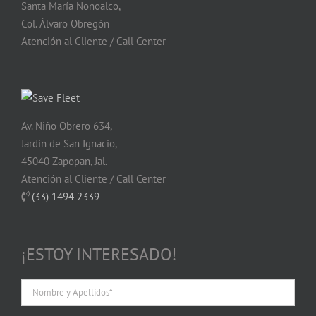
Santa María Nonoalco,
Col. Álvaro Obregón
Atención al Cliente / Call Center
Av. Niño Obrero 634,
Jardín de San Ignacio,
45040 Zapopan, Jal.
Atención al Cliente / Call Center
(33) 1494 2339
¡ESTOY INTERESADO!