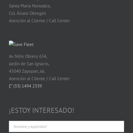
Santa María Nonoalco,
Col. Álvaro Obregón
Atención al Cliente / Call Center
Av. Niño Obrero 634,
Jardín de San Ignacio,
45040 Zapopan, Jal.
Atención al Cliente / Call Center
(33) 1494 2339
¡ESTOY INTERESADO!