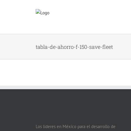
Skip
to
content
tabla-de-ahorro-f-150-save-fleet
Los líderes en México para el desarrollo de