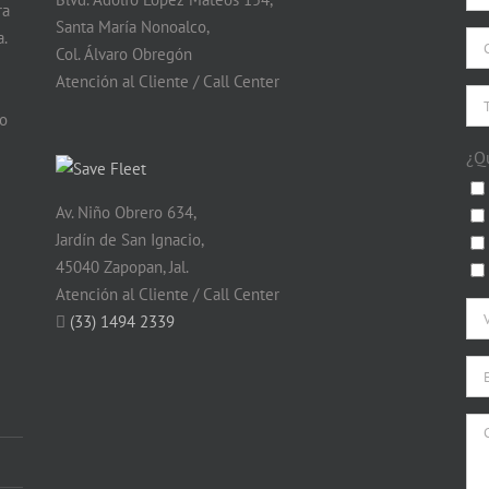
ra
Santa María Nonoalco,
.
Col. Álvaro Obregón
Atención al Cliente / Call Center
do
¿Q
Av. Niño Obrero 634,
Jardín de San Ignacio,
45040 Zapopan, Jal.
Atención al Cliente / Call Center
(33) 1494 2339