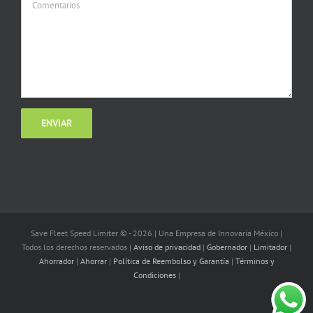
Save Fleet Speed Limiter © -
2026 | Una Empresa de Innovaria México |
Todos los derechos reservados |
Aviso de privacidad
|
Gobernador
|
Limitador
|
Ahorrador
|
Ahorrar
|
Política de Reembolso y Garantía
|
Términos y
Condiciones
|