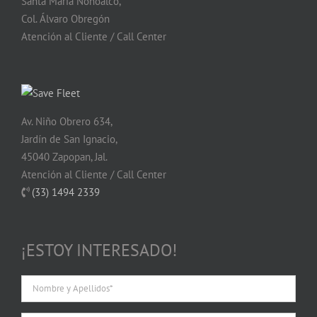
Santa María Nonoalco,
Col. Álvaro Obregón
Atención al Cliente / Call Center
Av. Niño Obrero 634,
Jardín de San Ignacio,
45040 Zapopan, Jal.
Atención al Cliente / Call Center
(33) 1494 2339
¡ESTOY INTERESADO!