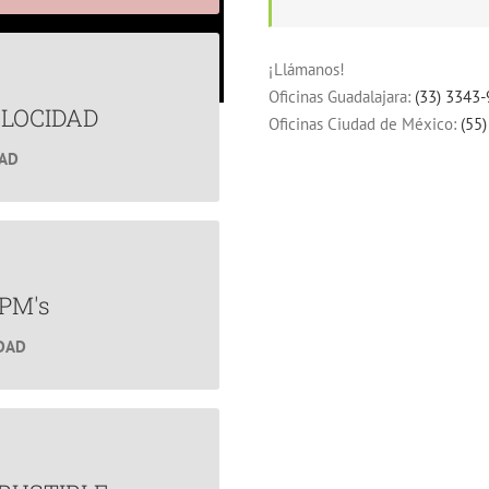
¡Llámanos!
OCIDAD
Oficinas Guadalajara:
(33) 3343
ales.
LOCIDAD
Oficinas Ciudad de México:
(55
DAD
cciones.
M's
e tu flotilla?
PM's
IDAD
ible
mbustible.