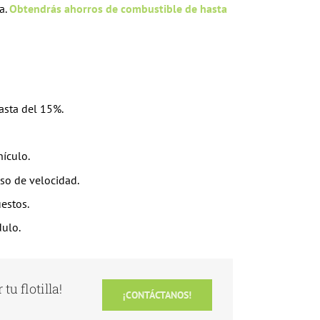
a.
Obtendrás ahorros de combustible de hasta
asta del 15%.
hículo.
so de velocidad.
estos.
dulo.
tu flotilla!
¡CONTÁCTANOS!