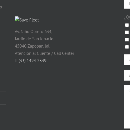
do
¿Q
Av. Niño Obrero 634,
Jardín de San Ignacio,
45040 Zapopan, Jal.
Atención al Cliente / Call Center
(33) 1494 2339