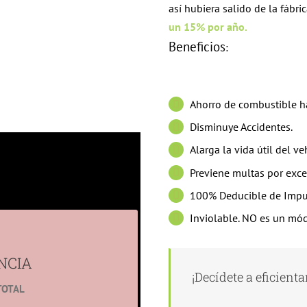
así hubiera salido de la fábric
un 15% por año.
Beneficios
:
Ahorro de combustible h
Disminuye Accidentes.
Alarga la vida útil del ve
Previene multas por exce
Empresa?
100% Deducible de Impu
Inviolable. NO es un mó
CIA
ntes e incrementa la vida
NCIA
¡Decídete a eficientar 
TOTAL