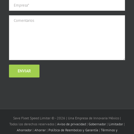
Save Fleet Speed Limiter © -
2026 | Una Empresa de Innovaria México |
Todos los derechos reservados |
Aviso de privacidad
|
Gobernador
|
Limitador
|
Ahorrador
|
Ahorrar
|
Política de Reembolso y Garantía
|
Términos y