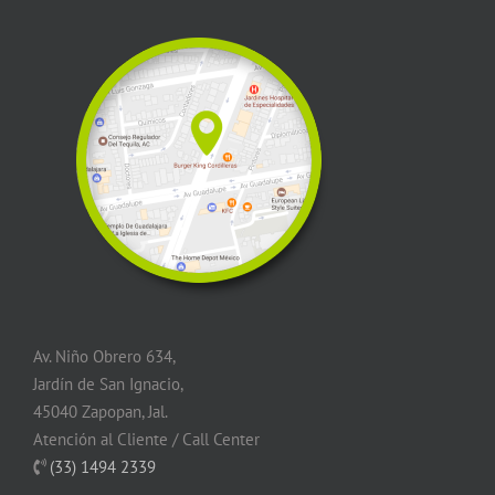
Av. Niño Obrero 634,
Jardín de San Ignacio,
45040 Zapopan, Jal.
Atención al Cliente / Call Center
(33) 1494 2339