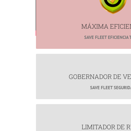
MÁS INFORMACIÓN
MÁXIMA EFICIE
SAVE FLEET EFICIENCIA 
GOBERNADOR DE VEL
Reduce los Accidentes Vi
GOBERNADOR DE VE
SAVE FLEET SEGURI
Ideal para Evitar Fotoinfra
MÁS INFORMACIÓN
LIMITADOR DE RP
¿Te gustaría alargar la vida útil d
LIMITADOR DE R