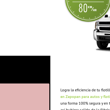
Empresa?
Logra la eficiencia de tu floti
CIA
en Zapopan para autos y floti
ntes e incrementa la vida
una forma 100% segura y en t
así hubiera salido de la fábric