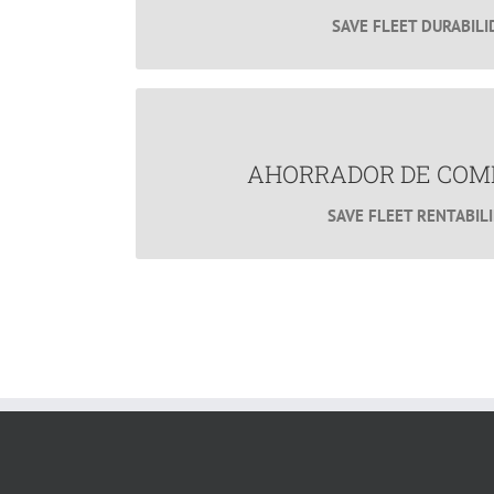
SAVE FLEET DURABIL
MÁS INFORMACIÓN
Ahorro de Combust
Ahorra miles de pesos en Co
AHORRADOR DE COM
SAVE FLEET RENTABIL
MÁS INFORMACIÓN