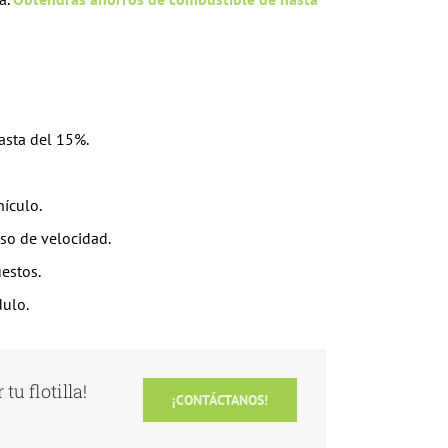
asta del 15%.
hículo.
so de velocidad.
estos.
dulo.
tu flotilla!
¡CONTÁCTANOS!