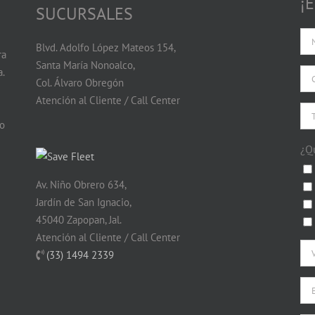
¡
SUCURSALES
Blvd. Adolfo López Mateos 154,
ra
Santa María Nonoalco,
.
Col. Álvaro Obregón
Atención al Cliente / Call Center
do
¿Q
Av. Niño Obrero 634,
Jardín de San Ignacio,
45040 Zapopan, Jal.
Atención al Cliente / Call Center
(33) 1494 2339