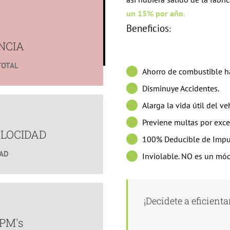
un 15% por año.
Beneficios
:
NCIA
TOTAL
Ahorro de combustible h
Disminuye Accidentes.
Alarga la vida útil del ve
OCIDAD
Previene multas por exce
ales.
LOCIDAD
100% Deducible de Impu
DAD
cciones.
Inviolable. NO es un mó
¡Decídete a eficientar 
M's
e tu flotilla?
PM's