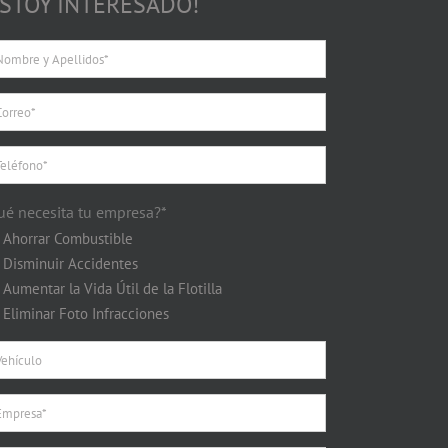
ESTOY INTERESADO!
ué necesita tu empresa?*
Ahorrar Combustible
Disminuir Accidentes
Aumentar la Vida Útil de la Flotilla
Eliminar Foto Infracciones