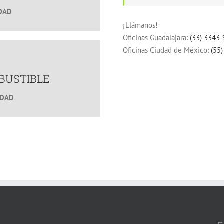
IDAD
¡Llámanos!
Oficinas Guadalajara:
(33) 3343
Oficinas Ciudad de México:
(55
ible
mbustible.
BUSTIBLE
IDAD