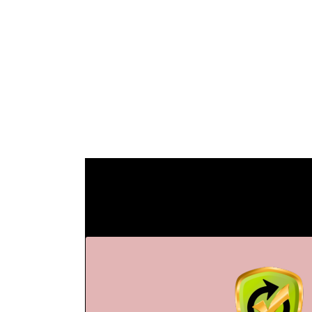
¿Qué Necesita
Tu
MÁXIMA EFICIEN
Reduce consumo de Combustible, Reduce Accie
útil de tú flotilla