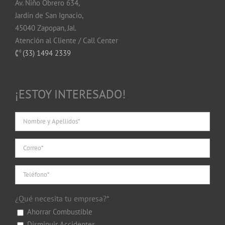
Av. Niño Obrero 634,
Jardín de San Ignacio,
45040 Zapopan, Jal.
Atención al Cliente / Call Center
(33) 1494 2339
¡ESTOY INTERESADO!
¿Qué necesita tu empresa?*
Ahorrar Combustible
Disminuir Accidentes