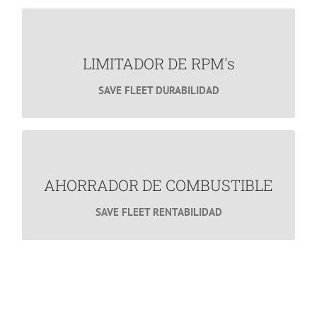
MÁS INFORMACIÓN
LIMITADOR DE RPM's
¿Te gustaría alargar la vida útil de tu flotilla?
LIMITADOR DE RPM's
SAVE FLEET DURABILIDAD
MÁS INFORMACIÓN
Ahorro de Combustible
Ahorra miles de pesos en Combustible.
AHORRADOR DE COMBUSTIBLE
SAVE FLEET RENTABILIDAD
MÁS INFORMACIÓN