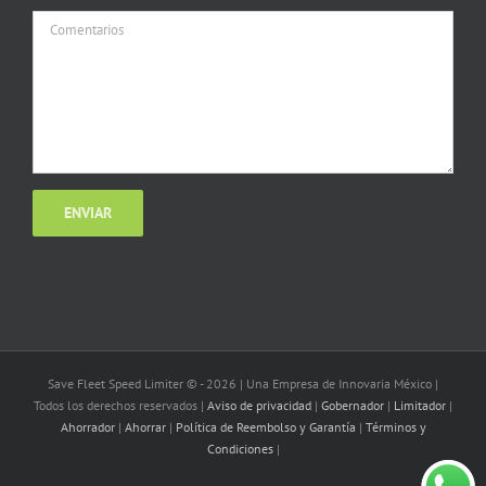
Save Fleet Speed Limiter © -
2026 | Una Empresa de Innovaria México |
Todos los derechos reservados |
Aviso de privacidad
|
Gobernador
|
Limitador
|
Ahorrador
|
Ahorrar
|
Política de Reembolso y Garantía
|
Términos y
Condiciones
|