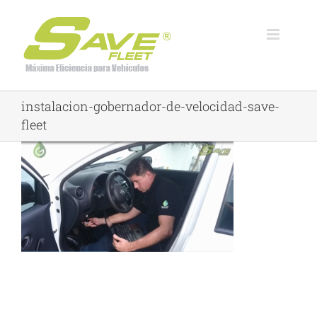
Skip
to
content
instalacion-gobernador-de-velocidad-save-
fleet