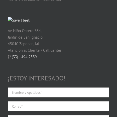
Av. Niño Obrero 634,
Jardín de San Ignacio,
45040 Zapopan, Jal.
Atención al Cliente / Call Center
(33) 1494 2339
¡ESTOY INTERESADO!