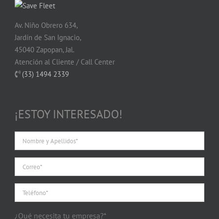
Av. Niño Obrero 634,
Jardín de San Ignacio,
45040 Zapopan, Jal.
Atención al Cliente / Call Center
(33) 1494 2339
¡ESTOY INTERESADO!
¿Qué necesita tu empresa?*