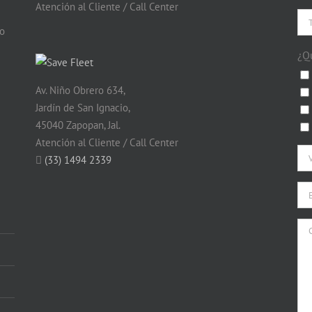
Atención al Cliente / Call Center
do
¿Q
Av. Niño Obrero 634,
Jardín de San Ignacio,
45040 Zapopan, Jal.
Atención al Cliente / Call Center
(33) 1494 2339