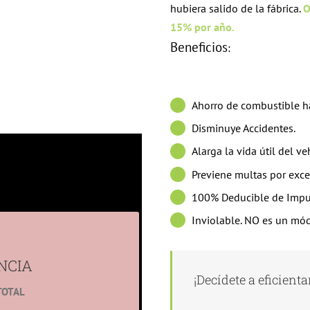
hubiera salido de la fábrica.
O
15% por año.
Beneficios
:
Ahorro de combustible h
Disminuye Accidentes.
Alarga la vida útil del ve
Previene multas por exce
Empresa?
100% Deducible de Impu
Inviolable. NO es un mó
CIA
ntes e incrementa la vida
NCIA
¡Decídete a eficientar 
TOTAL