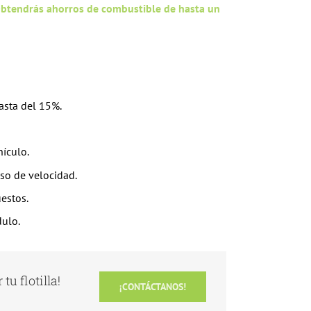
btendrás ahorros de combustible de hasta un
asta del 15%.
hículo.
so de velocidad.
estos.
dulo.
tu flotilla!
¡CONTÁCTANOS!