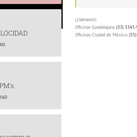
¡Llámanos!
OCIDAD
Oficinas Guadalajara:
(33) 3343
ales.
LOCIDAD
Oficinas Ciudad de México:
(55
DAD
cciones.
M's
e tu flotilla?
PM's
IDAD
ible
mbustible.