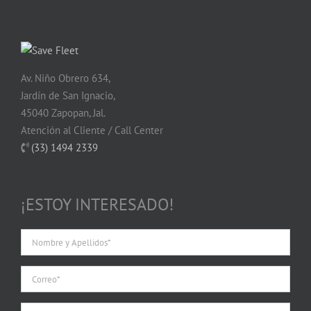
Av. Niño Obrero 634,
Jardín de San Ignacio,
45040 Zapopan, Jal.
Atención al Cliente / Call Center
(33) 1494 2339
¡ESTOY INTERESADO!