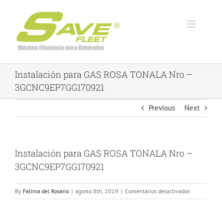
Skip
to
content
Instalación para GAS ROSA TONALA Nro –
3GCNC9EP7GG170921
Previous
Next
Instalación para GAS ROSA TONALA Nro –
View
Larger
3GCNC9EP7GG170921
Image
en
By
Fatima del Rosario
|
agosto 8th, 2019
|
Comentarios desactivados
Instalación
para
GAS