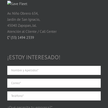
Av. Niño Obrero 634,
Jardín de San Ignacio,
45040 Zapopan, Jal.
Atención al Cliente / Call Center
(33) 1494 2339
¡ESTOY INTERESADO!
¿Qué necesita tu empresa?*