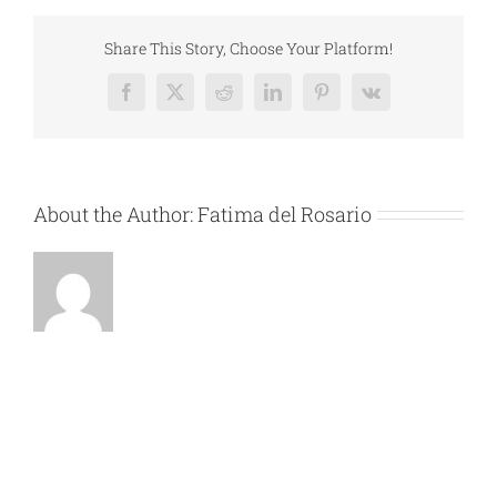
ROSA
TONALA
Share This Story, Choose Your Platform!
Nro
–
Facebook
X
Reddit
LinkedIn
Pinterest
Vk
3GCNC9EP7
About the Author:
Fatima del Rosario