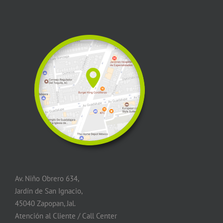
Av. Niño Obrero 634,
Jardín de San Ignacio,
45040 Zapopan, Jal.
Atención al Cliente / Call Center