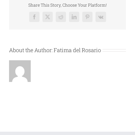
3N1CK3CD
Share This Story, Choose Your Platform!
Facebook
X
Reddit
LinkedIn
Pinterest
Vk
About the Author:
Fatima del Rosario