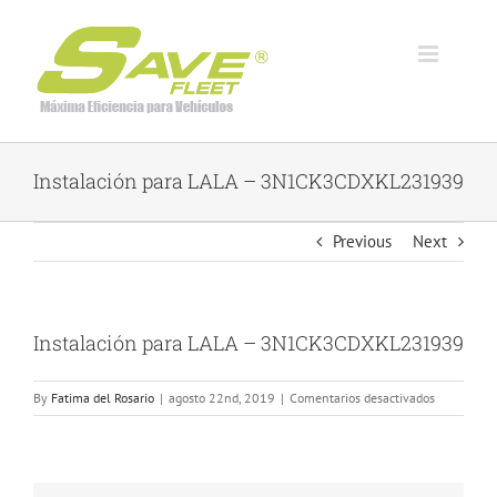
Skip
to
content
Instalación para LALA – 3N1CK3CDXKL231939
Previous
Next
Instalación para LALA – 3N1CK3CDXKL231939
en
By
Fatima del Rosario
|
agosto 22nd, 2019
|
Comentarios desactivados
Instalación
para
LALA
–