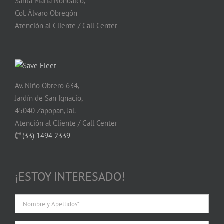
Santa María Nonoalco,
Col. Álvaro Obregón
Atención al Cliente / Call Center
Av. Niño Obrero 634,
Jardín de San Ignacio,
45040 Zapopan, Jal.
Atención al Cliente / Call Center
(33) 1494 2339
¡ESTOY INTERESADO!