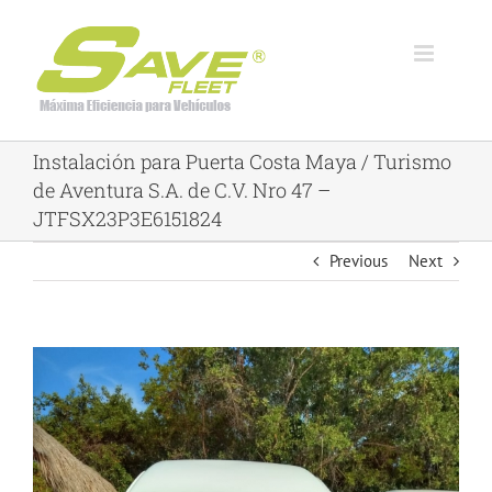
Skip
to
content
Instalación para Puerta Costa Maya / Turismo
de Aventura S.A. de C.V. Nro 47 –
JTFSX23P3E6151824
Previous
Next
View
Larger
Image