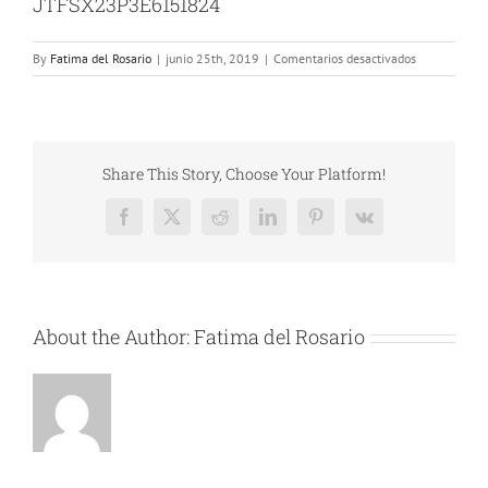
JTFSX23P3E6151824
en
By
Fatima del Rosario
|
junio 25th, 2019
|
Comentarios desactivados
Instalación
para
Puerta
Costa
Maya
Share This Story, Choose Your Platform!
/
Turismo
Facebook
X
Reddit
LinkedIn
Pinterest
Vk
de
Aventura
S.A.
de
C.V.
About the Author:
Fatima del Rosario
Nro
47
–
JTFSX23P3E