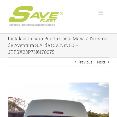
Skip
to
content
Instalación para Puerta Costa Maya / Turismo
de Aventura S.A. de C.V. Nro 50 –
JTFSX23P7H6178075
Previous
Next
View
Larger
Image