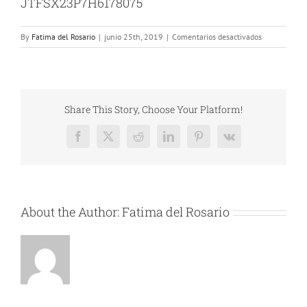
JTFSX23P7H6178075
en
By
Fatima del Rosario
|
junio 25th, 2019
|
Comentarios desactivados
Instalación
para
Puerta
Costa
Maya
Share This Story, Choose Your Platform!
/
Turismo
Facebook
X
Reddit
LinkedIn
Pinterest
Vk
de
Aventura
S.A.
de
C.V.
About the Author:
Fatima del Rosario
Nro
50
–
JTFSX23P7