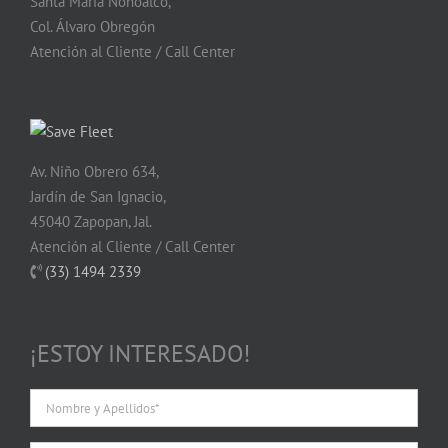
Santa María Nonoalco,
Col. Álvaro Obregón
Atención al Cliente / Call Center
Av. Niño Obrero 634,
Jardín de San Ignacio,
45040 Zapopan, Jal.
Atención al Cliente / Call Center
(33) 1494 2339
¡ESTOY INTERESADO!