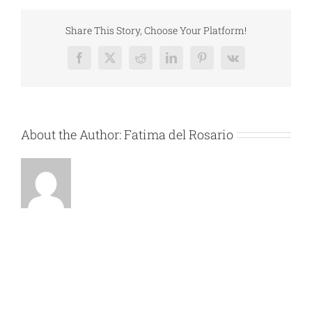
QUERE
Nro
Share This Story, Choose Your Platform!
–
MA6CA
Facebook
X
Reddit
LinkedIn
Pinterest
Vk
About the Author:
Fatima del Rosario