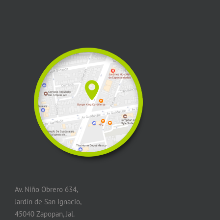
Av. Niño Obrero 634,
Jardín de San Ignacio,
45040 Zapopan, Jal.