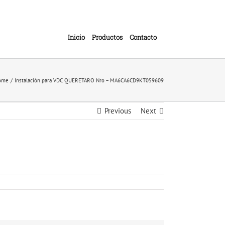
Inicio
Productos
Contacto
ome
Instalación para VDC QUERETARO Nro – MA6CA6CD9KT059609
Previous
Next