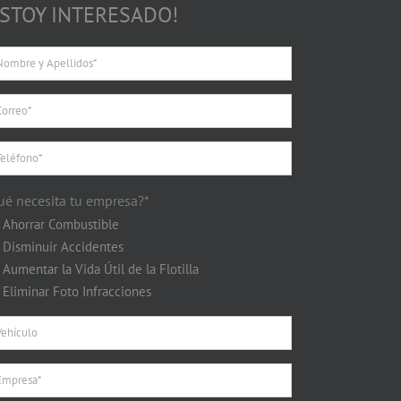
ESTOY INTERESADO!
ué necesita tu empresa?*
Ahorrar Combustible
Disminuir Accidentes
Aumentar la Vida Útil de la Flotilla
Eliminar Foto Infracciones