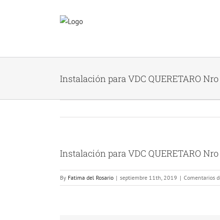
Skip
to
content
Instalación para VDC QUERETARO N
Instalación para VDC QUERETARO N
View
Larger
Image
By
Fatima del Rosario
|
septiembre 11th, 2019
|
Comentarios d