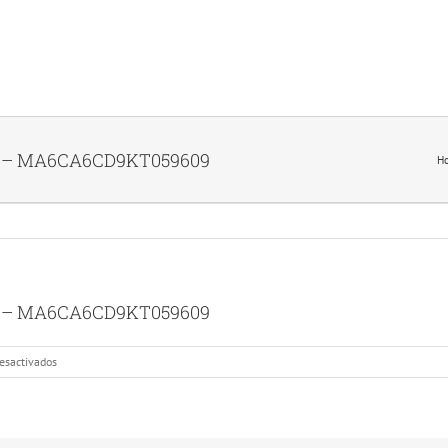
ro – MA6CA6CD9KT059609
H
ro – MA6CA6CD9KT059609
en
esactivados
Instalación
para
VDC
QUERETARO