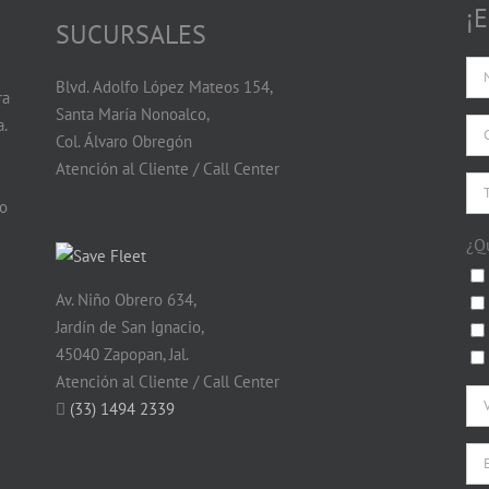
¡
SUCURSALES
Blvd. Adolfo López Mateos 154,
ra
Santa María Nonoalco,
.
Col. Álvaro Obregón
Atención al Cliente / Call Center
do
¿Q
Av. Niño Obrero 634,
Jardín de San Ignacio,
45040 Zapopan, Jal.
Atención al Cliente / Call Center
(33) 1494 2339