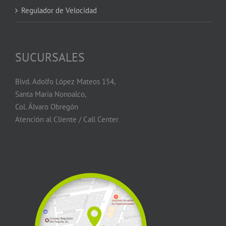
Regulador de Velocidad
SUCURSALES
Blvd. Adolfo López Mateos 154,
Santa María Nonoalco,
Col. Álvaro Obregón
Atención al Cliente / Call Center