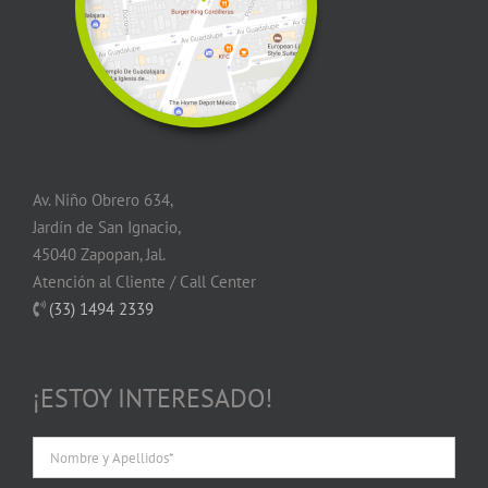
Av. Niño Obrero 634,
Jardín de San Ignacio,
45040 Zapopan, Jal.
Atención al Cliente / Call Center
(33) 1494 2339
¡ESTOY INTERESADO!