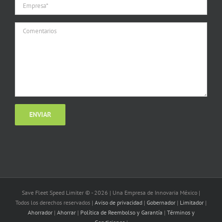
Save Fleet Speed Limiter © -
2026 | Una Empresa de Innovaria México |
Todos los derechos reservados |
Aviso de privacidad
|
Gobernador
|
Limitador
|
Ahorrador
|
Ahorrar
|
Política de Reembolso y Garantía
|
Términos y