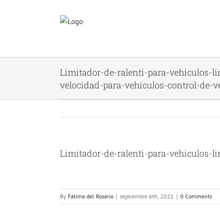
Skip
to
content
Limitador-de-ralenti-para-vehiculos-l
velocidad-para-vehículos-control-de-v
Limitador-de-ralenti-para-vehiculos-l
By
Fatima del Rosario
|
septiembre 6th, 2021
|
0 Comments