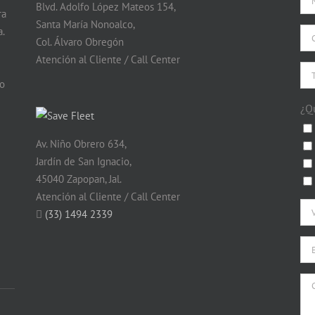
Blvd. Adolfo López Mateos 154,
ra
Santa María Nonoalco,
.
Col. Álvaro Obregón
Atención al Cliente / Call Center
do
¿Q
Av. Niño Obrero 634,
Jardín de San Ignacio,
45040 Zapopan, Jal.
Atención al Cliente / Call Center
(33) 1494 2339