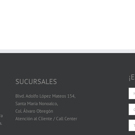
¡
SUCURSALES
Blvd. Adolfo López Mateos 154,
Santa María Nonoalco,
Col. Álvaro Obregón
ra
Atención al Cliente / Call Center
.