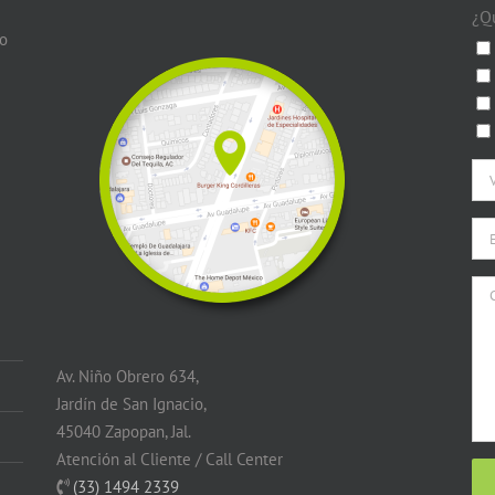
¿Q
do
Av. Niño Obrero 634,
Jardín de San Ignacio,
45040 Zapopan, Jal.
Atención al Cliente / Call Center
(33) 1494 2339