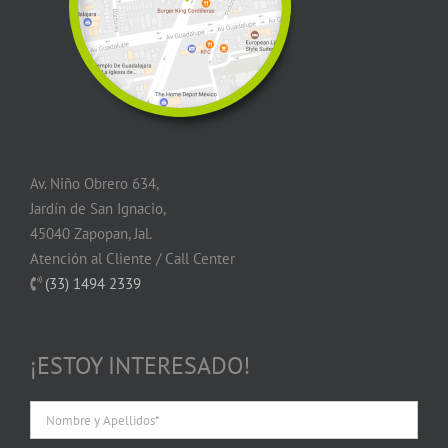
Av. Niño Obrero 634,
Jardín de San Ignacio,
45040 Zapopan, Jal.
Atención al Cliente / Call Center
(33) 1494 2339
¡ESTOY INTERESADO!