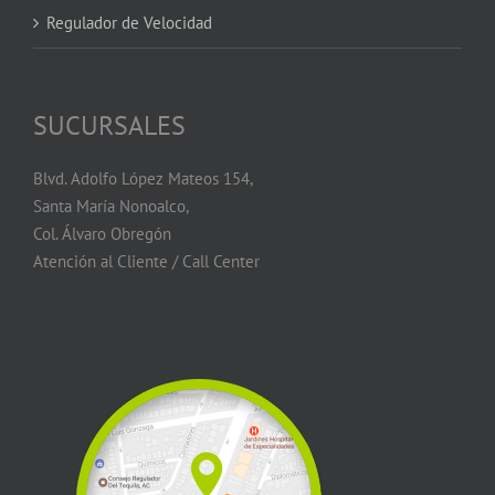
Regulador de Velocidad
SUCURSALES
Blvd. Adolfo López Mateos 154,
Santa María Nonoalco,
Col. Álvaro Obregón
Atención al Cliente / Call Center