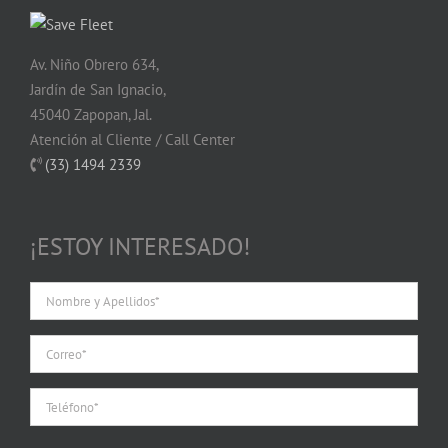
Av. Niño Obrero 634,
Jardín de San Ignacio,
45040 Zapopan, Jal.
Atención al Cliente / Call Center
(33) 1494 2339
¡ESTOY INTERESADO!