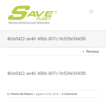
Skip
to
content
4b1e5422-ae46-49bb-807c-9c535e3943fb
Previous
4b1e5422-ae46-49bb-807c-9c535e3943fb
By
Fatima del Rosario
|
agosto 22nd, 2019
|
0 Comments