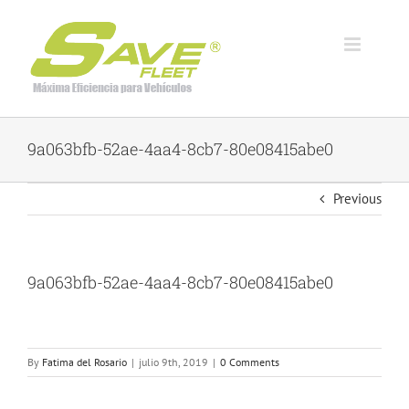
Skip
to
content
9a063bfb-52ae-4aa4-8cb7-80e08415abe0
Previous
9a063bfb-52ae-4aa4-8cb7-80e08415abe0
By
Fatima del Rosario
|
julio 9th, 2019
|
0 Comments