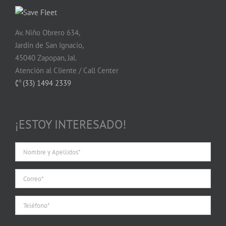
Av. Niño Obrero 634,
Jardín de San Ignacio,
45040 Zapopan, Jal.
Atención al Cliente / Call Center
(33) 1494 2339
¡ESTOY INTERESADO!