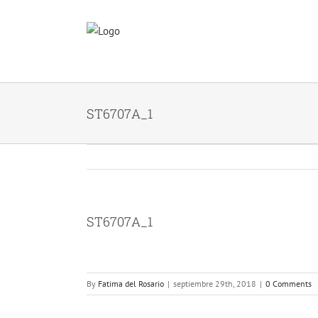
Skip
to
content
ST6707A_1
ST6707A_1
By
Fatima del Rosario
|
septiembre 29th, 2018
|
0 Comments