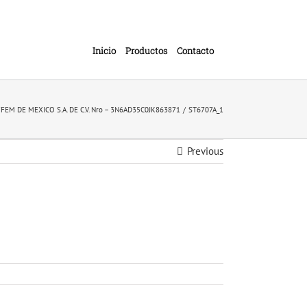
Inicio
Productos
Contacto
EFFEM DE MEXICO S.A. DE C.V. Nro – 3N6AD35C0JK863871
ST6707A_1
Previous