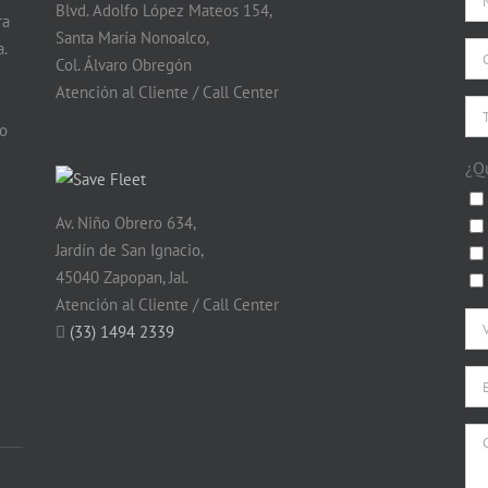
Blvd. Adolfo López Mateos 154,
ra
Santa María Nonoalco,
.
Col. Álvaro Obregón
Atención al Cliente / Call Center
do
¿Q
Av. Niño Obrero 634,
Jardín de San Ignacio,
45040 Zapopan, Jal.
Atención al Cliente / Call Center
(33) 1494 2339