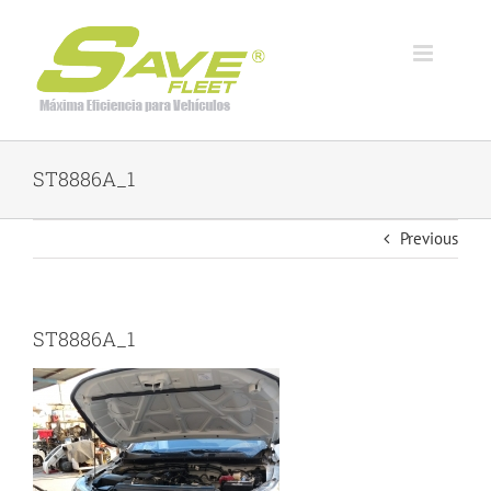
Skip
to
content
ST8886A_1
Previous
ST8886A_1