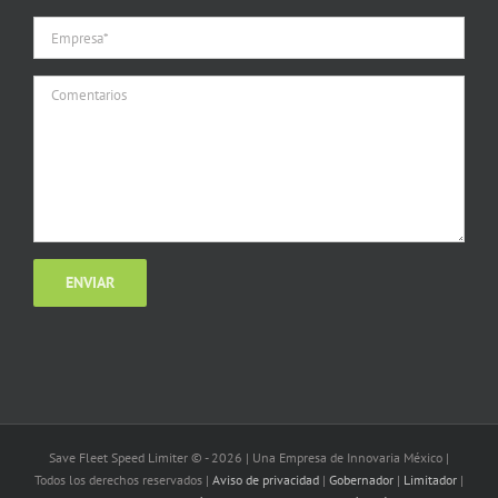
Save Fleet Speed Limiter © -
2026 | Una Empresa de Innovaria México |
Todos los derechos reservados |
Aviso de privacidad
|
Gobernador
|
Limitador
|