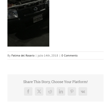
By
Fatima del Rosario
|
julio 14th, 2018
|
0 Comments
Share This Story, Choose Your Platform!
Facebook
X
Reddit
LinkedIn
Pinterest
Vk