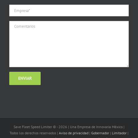
Save Fleet Speed Limiter © -
2026 | Una Empresa de Innovaria México |
Todos los derechos reservados |
Aviso de privacidad
|
Gobernador
|
Limitador
|