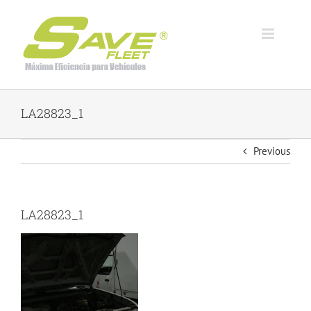
Skip
to
content
LA28823_1
Previous
LA28823_1