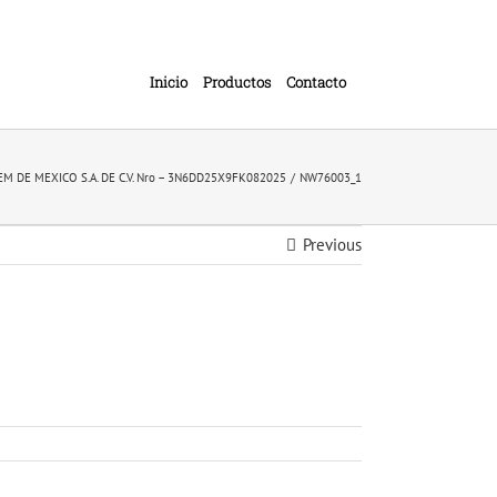
Inicio
Productos
Contacto
FFEM DE MEXICO S.A. DE C.V. Nro – 3N6DD25X9FK082025
NW76003_1
Previous