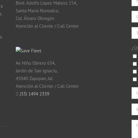
Blvd. Adolfo López Mateos 154,
ra
Santa María Nonoalco,
.
Col. Álvaro Obregón
Atención al Cliente / Call Center
do
¿Q
Av. Niño Obrero 634,
Jardín de San Ignacio,
45040 Zapopan, Jal.
Atención al Cliente / Call Center
(33) 1494 2339