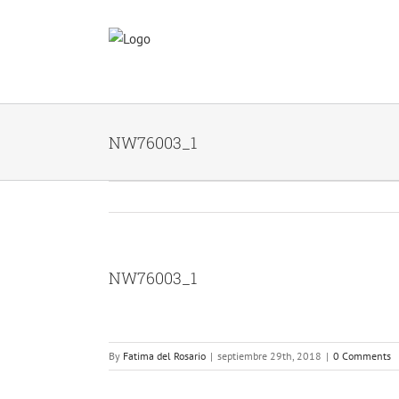
Skip
to
content
NW76003_1
NW76003_1
By
Fatima del Rosario
|
septiembre 29th, 2018
|
0 Comments