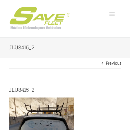
Skip
to
content
JLU8415_2
Previous
JLU8415_2