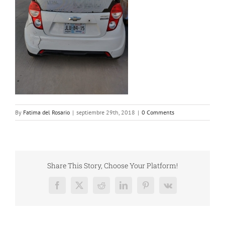
By
Fatima del Rosario
|
septiembre 29th, 2018
|
0 Comments
Share This Story, Choose Your Platform!
Facebook
X
Reddit
LinkedIn
Pinterest
Vk