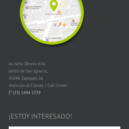
Av. Niño Obrero 634,
Jardín de San Ignacio,
45040 Zapopan, Jal.
Atención al Cliente / Call Center
(33) 1494 2339
¡ESTOY INTERESADO!