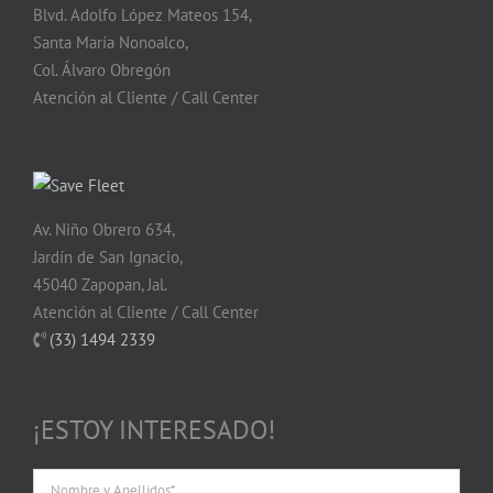
Blvd. Adolfo López Mateos 154,
Santa María Nonoalco,
Col. Álvaro Obregón
Atención al Cliente / Call Center
Av. Niño Obrero 634,
Jardín de San Ignacio,
45040 Zapopan, Jal.
Atención al Cliente / Call Center
(33) 1494 2339
¡ESTOY INTERESADO!