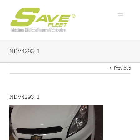
Skip
to
content
NDV4293_1
Previous
NDV4293_1