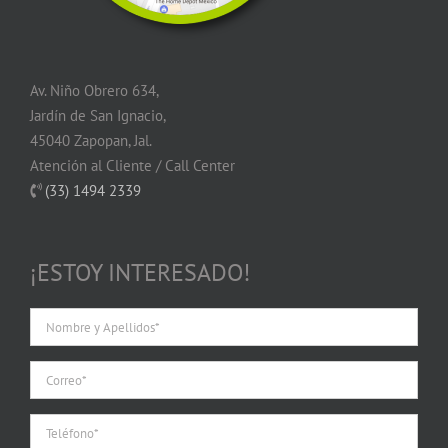
Av. Niño Obrero 634,
Jardín de San Ignacio,
45040 Zapopan, Jal.
Atención al Cliente / Call Center
(33) 1494 2339
¡ESTOY INTERESADO!