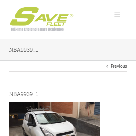
Skip
to
content
NBA9939_1
Previous
NBA9939_1