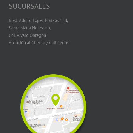
SUCURSALES
Blvd. Adolfo López Mateos 154,
Santa María Nonoalco,
Col. Álvaro Obregón
Atención al Cliente / Call Center