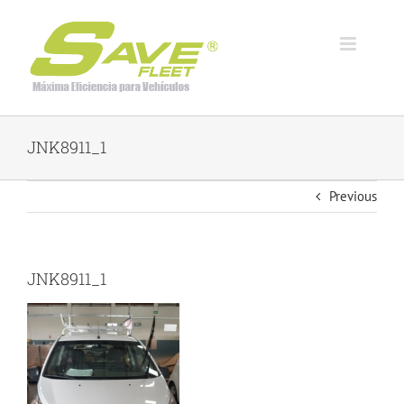
Skip
to
content
JNK8911_1
Previous
JNK8911_1