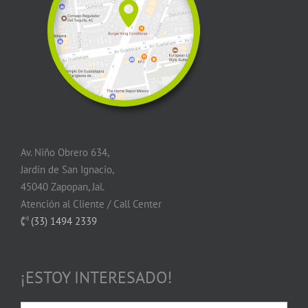
Av. Niño Obrero 634,
Jardín de San Ignacio,
45040 Zapopan, Jal.
Atención al Cliente / Call Center
(33) 1494 2339
¡ESTOY INTERESADO!