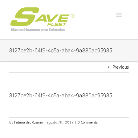
Skip
to
content
3127ce2b-64f9-4c5a-aba4-9a880ac95935
Previous
3127ce2b-64f9-4c5a-aba4-9a880ac95935
By
Fatima del Rosario
|
agosto 7th, 2019
|
0 Comments