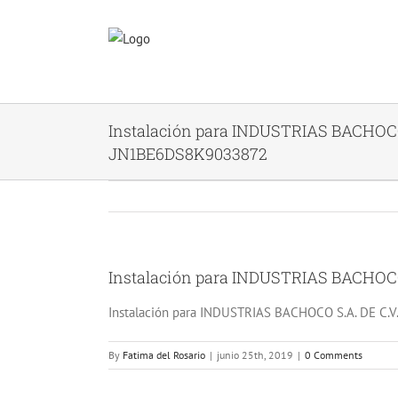
Skip
to
content
Instalación para INDUSTRIAS BACHOCO 
JN1BE6DS8K9033872
Instalación para INDUSTRIAS BACHOCO
Instalación para INDUSTRIAS BACHOCO S.A. DE C.V.
By
Fatima del Rosario
|
junio 25th, 2019
|
0 Comments