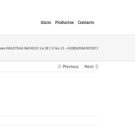
Inicio
Productos
Contacto
 para INDUSTRIAS BACHOCO S.A. DE C.V. Nro 15 – JN1BE6DS8K9033872
Previous
Next