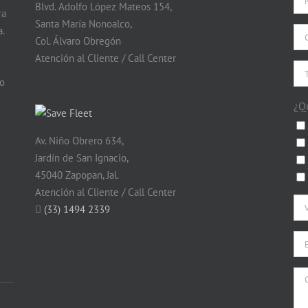
Blvd. Adolfo López Mateos 154,
ra
Santa María Nonoalco,
.
Col. Álvaro Obregón
Atención al Cliente / Call Center
do
¿Q
Av. Niño Obrero 634,
Jardín de San Ignacio,
45040 Zapopan, Jal.
Atención al Cliente / Call Center
(33) 1494 2339