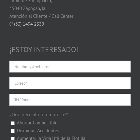
Jardín de San Ignacio,
45040 Zapopan, Jal.
Atención al Cliente / Call Center
(33) 1494 2339
¡ESTOY INTERESADO!
¿Qué necesita tu empresa?*
Ahorrar Combustible
Disminuir Accidentes
Aumentar la Vida Útil de la Flotilla