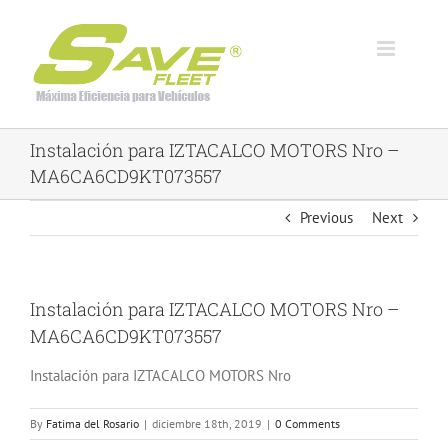
Skip
to
content
Instalación para IZTACALCO MOTORS Nro –
MA6CA6CD9KT073557
Previous
Next
Instalación para IZTACALCO MOTORS Nro –
MA6CA6CD9KT073557
Instalación para IZTACALCO MOTORS Nro
By
Fatima del Rosario
|
diciembre 18th, 2019
|
0 Comments