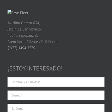
Av. Niño Obrero 634,
Jardín de San Ignacio,
45040 Zapopan, Jal.
Atención al Cliente / Call Center
(33) 1494 2339
¡ESTOY INTERESADO!