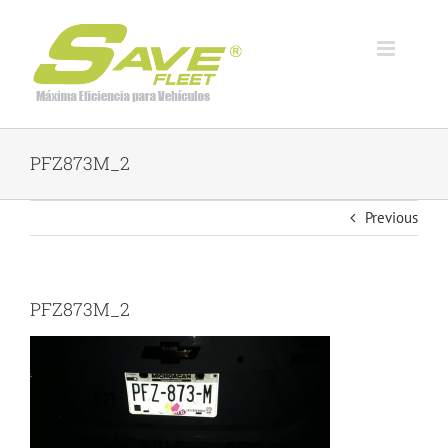
Skip
to
content
PFZ873M_2
Previous
PFZ873M_2