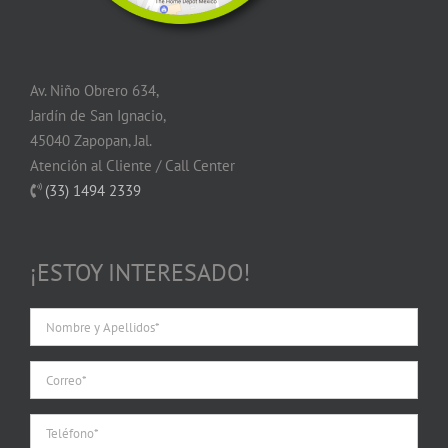
Av. Niño Obrero 634,
Jardín de San Ignacio,
45040 Zapopan, Jal.
Atención al Cliente / Call Center
(33) 1494 2339
¡ESTOY INTERESADO!