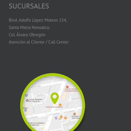
SUCURSALES
Blvd. Adolfo López Mateos 154,
Santa María Nonoalco,
Col. Álvaro Obregón
Atención al Cliente / Call Center