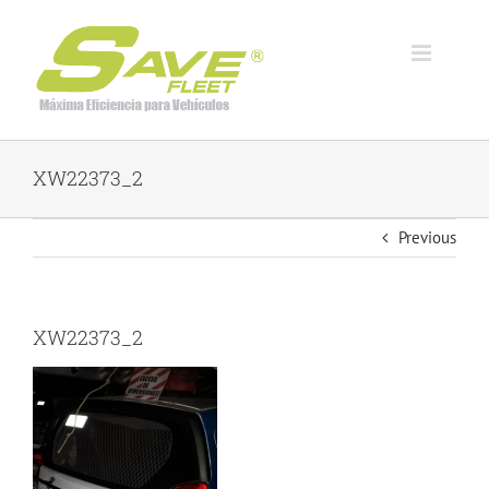
Skip
to
content
XW22373_2
Previous
XW22373_2