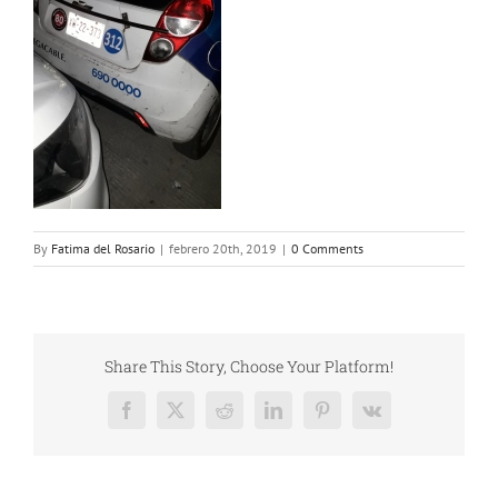
By
Fatima del Rosario
|
febrero 20th, 2019
|
0 Comments
Share This Story, Choose Your Platform!
Facebook
X
Reddit
LinkedIn
Pinterest
Vk