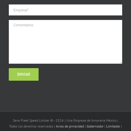
Save Fleet Speed Limiter © -
2026 | Una Empresa de Innovaria México |
Todos los derechos reservados |
Aviso de privacidad
|
Gobernador
|
Limitador
|