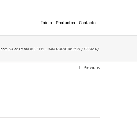
Inicio
Productos
Contacto
iones, S.A. de C.V. Nro 018-F111 – MA6CA6AD9GT019329
YCC561A_1
Previous