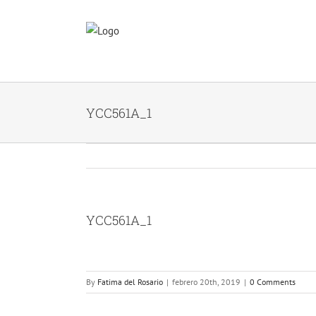
Skip
to
content
YCC561A_1
YCC561A_1
By
Fatima del Rosario
|
febrero 20th, 2019
|
0 Comments