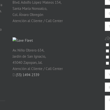
Blvd. Adolfo López Mateos 154,
ra
Santa María Nonoalco,
.
Col. Álvaro Obregón
Atención al Cliente / Call Center
do
¿Q
Av. Niño Obrero 634,
Jardín de San Ignacio,
45040 Zapopan, Jal.
Atención al Cliente / Call Center
(33) 1494 2339