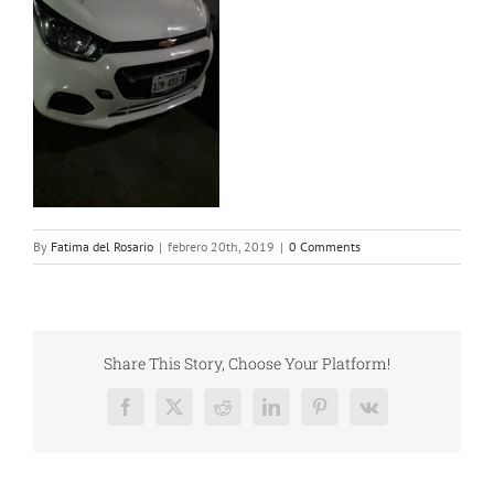
By
Fatima del Rosario
|
febrero 20th, 2019
|
0 Comments
Share This Story, Choose Your Platform!
Facebook
X
Reddit
LinkedIn
Pinterest
Vk