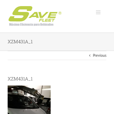
Skip
to
content
XZM431A_1
Previous
XZM431A_1