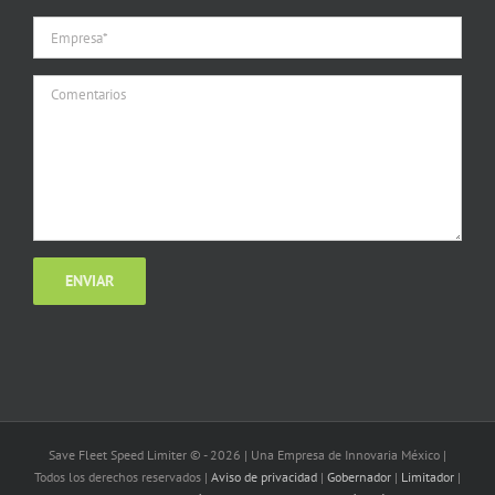
Save Fleet Speed Limiter © -
2026 | Una Empresa de Innovaria México |
Todos los derechos reservados |
Aviso de privacidad
|
Gobernador
|
Limitador
|