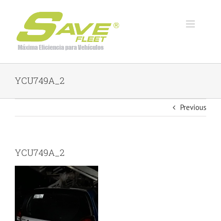
Skip
to
content
YCU749A_2
Previous
YCU749A_2