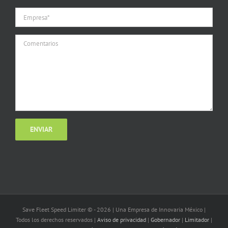
Save Fleet Speed Limiter © -
2026 | Una Empresa de Innovaria México |
Todos los derechos reservados |
Aviso de privacidad
|
Gobernador
|
Limitador
|