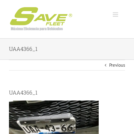
Skip
to
content
UAA4366_1
Previous
UAA4366_1