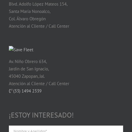
Blvd. Adolfo López Mateos 154,
Santa María Nonoalco,
Col. Álvaro Obregón
Atención al Cliente / Call Center
Av. Niño Obrero 634,
Jardín de San Ignacio,
45040 Zapopan, Jal.
Atención al Cliente / Call Center
(33) 1494 2339
¡ESTOY INTERESADO!