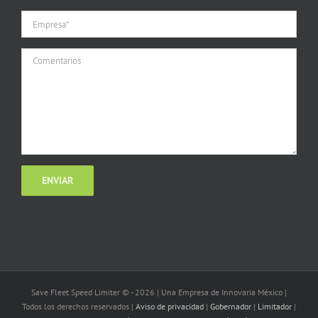
Save Fleet Speed Limiter © -
2026 | Una Empresa de Innovaria México |
Todos los derechos reservados |
Aviso de privacidad
|
Gobernador
|
Limitador
|