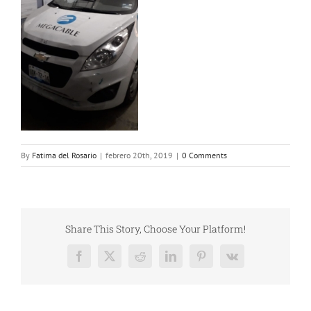
By
Fatima del Rosario
|
febrero 20th, 2019
|
0 Comments
Share This Story, Choose Your Platform!
Facebook
X
Reddit
LinkedIn
Pinterest
Vk