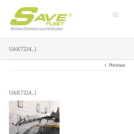
Skip
to
content
UAK7214_1
Previous
UAK7214_1