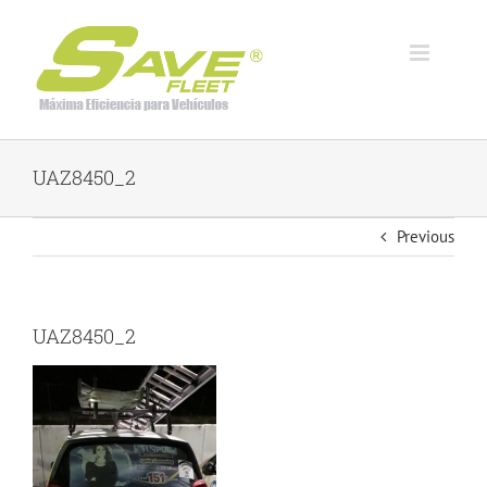
Skip
to
content
UAZ8450_2
Previous
UAZ8450_2