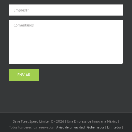
Save Fleet Speed Limiter © -
2026 | Una Empresa de Innovaria México |
Todos los derechos reservados |
Aviso de privacidad
|
Gobernador
|
Limitador
|