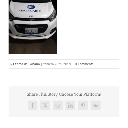
By
Fatima del Rosario
|
febrero 20th, 2019
|
0 Comments
Share This Story, Choose Your Platform!
Facebook
X
Reddit
LinkedIn
Pinterest
Vk