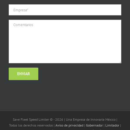
Save Fleet Speed Limiter © -
2026 | Una Empresa de Innovaria México |
Todos los derechos reservados |
Aviso de privacidad
|
Gobernador
|
Limitador
|