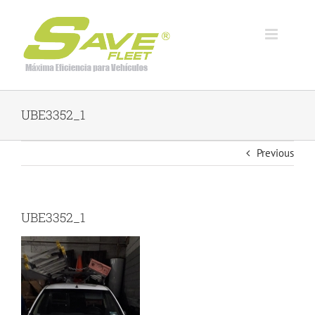
Skip
to
content
UBE3352_1
Previous
UBE3352_1